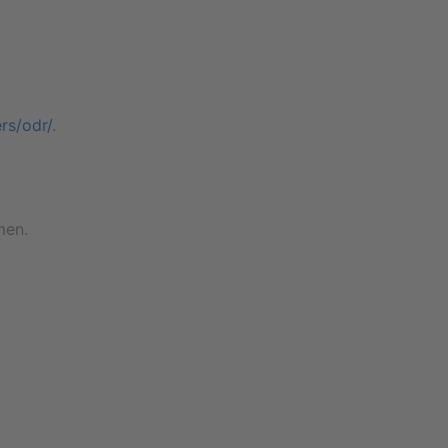
rs/odr/
.
men.