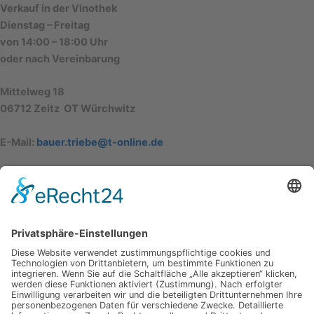
Verkauf in der Vinothek
Dienstag – Freitag
von 14:00 – 18:00 Uhr
oder nach Vereinbarung
Mittelweg 18
06712 Zeitz OT Würchwitz
E-Mail:
bauer.triebe@t-online.de
Wein & Sektgut Hubertus Triebe
Mittelweg 18
06712 Zeitz / OT Würchwitz
Facebook-f
Instagram
Kontaktmöglichkeiten
Kontaktformular
03 44 26 / 21 420